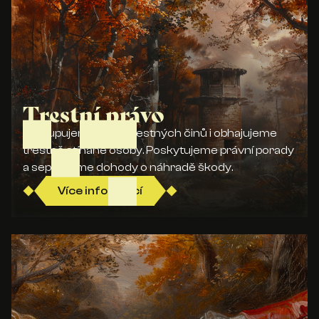
Trestní právo
Zastupujeme oběti trestných činů i obhajujeme
trestně stíhané osoby. Poskytujeme právní porady
a sepisujeme dohody o náhradě škody.
Více informací