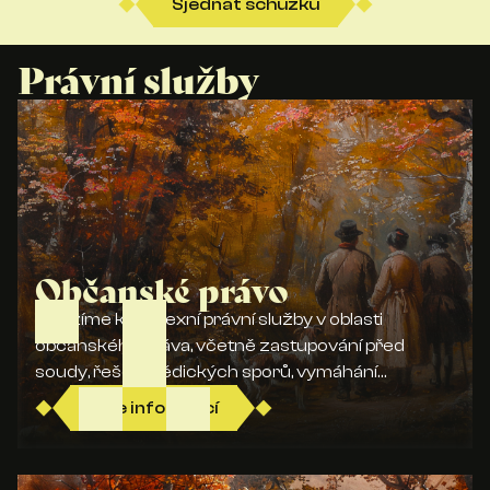
Sjednat schůzku
Právní služby
Občanské právo
Nabízíme komplexní právní služby v oblasti
občanského práva, včetně zastupování před
soudy, řešení dědických sporů, vymáhání
pohledávek, sepisu předmanželských smluv,
Více informací
poradenství při rozvodu a majetkového
vypořádání.