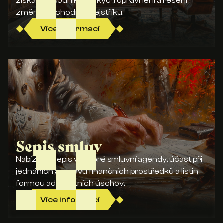
získávání podnikatelských oprávnění a řešení
změn v obchodním rejstříku.
Více informací
Sepis smluv
Nabízíme sepis veškeré smluvní agendy, účast při
jednáních a správu finančních prostředků a listin
formou advokátních úschov.
Více informací