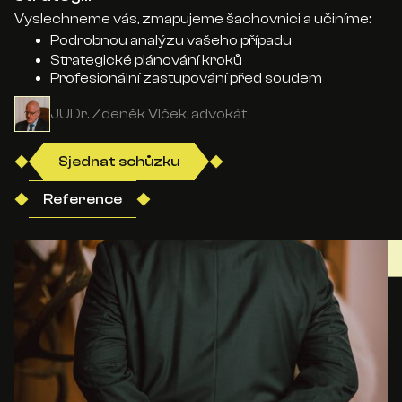
Vyslechneme vás, zmapujeme šachovnici a učiníme:
Podrobnou analýzu vašeho případu
Strategické plánování kroků
Profesionální zastupování před soudem
JUDr. Zdeněk Vlček, advokát
Sjednat schůzku
Reference