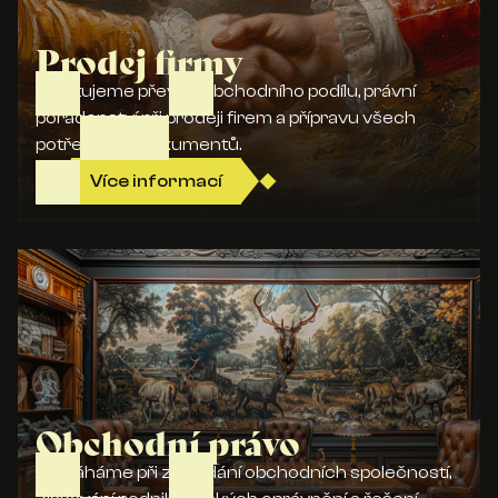
Prodej firmy
Zajišťujeme převod obchodního podílu, právní
poradenství při prodeji firem a přípravu všech
potřebných dokumentů.
Více informací
Obchodní právo
Pomáháme při zakládání obchodních společností,