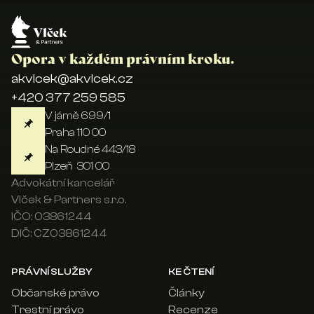
Opora v každém právním kroku.
akvlcek@akvlcek.cz
+420 377 259 585
V jámě 699/1
Praha 110 00
Na Roudné 443/18
Plzeň 301 00
Advokátní kancelář
Vlček & Partners s.r.o.
IČO: 03861244
DIČ: CZ03861244
PRÁVNÍ SLUŽBY
KE ČTENÍ
Občanské právo
Články
Trestní právo
Recenze